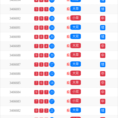
3466694
4
8
3
15
殺
错
大单
3466693
5
5
5
15
殺
错
小单
3466692
2
9
7
18
殺
中
大双
3466691
0
9
5
14
殺
错
大双
3466690
8
8
4
20
殺
错
大双
3466689
7
2
4
13
殺
中
大单
3466688
9
6
5
20
殺
中
大单
3466687
7
1
9
17
殺
错
大双
3466686
3
6
3
12
殺
中
大单
3466685
7
6
5
18
殺
中
小双
3466684
9
7
7
23
殺
中
小双
3466683
7
9
1
17
殺
中
大单
3466682
9
7
5
21
殺
错