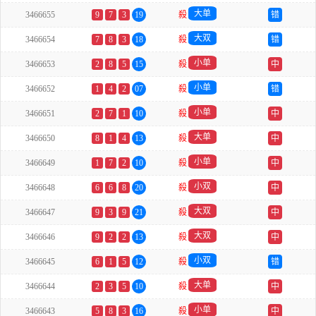
大单
3466655
9
7
3
19
殺
错
大双
3466654
7
8
3
18
殺
错
小单
3466653
2
8
5
15
殺
中
小单
3466652
1
4
2
07
殺
错
小单
3466651
2
7
1
10
殺
中
大单
3466650
8
1
4
13
殺
中
小单
3466649
1
7
2
10
殺
中
小双
3466648
6
6
8
20
殺
中
大双
3466647
9
3
9
21
殺
中
大双
3466646
9
2
2
13
殺
中
小双
3466645
6
1
5
12
殺
错
大单
3466644
2
3
5
10
殺
中
小单
3466643
5
8
3
16
殺
中