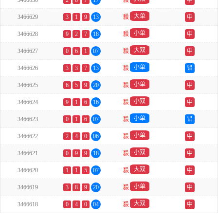
3466630
2
8
7
17
殺
中
大单
3466629
3
1
9
13
殺
中
小单
3466628
9
2
7
18
殺
中
大双
3466627
0
6
1
07
殺
中
小单
3466626
3
3
7
13
殺
错
小单
3466625
6
5
9
20
殺
中
小双
3466624
9
1
6
16
殺
中
小单
3466623
0
1
6
07
殺
错
小单
3466622
2
4
0
06
殺
中
小双
3466621
0
9
9
18
殺
中
大双
3466620
1
1
5
07
殺
中
小单
3466619
3
8
9
20
殺
中
大双
3466618
0
4
0
04
殺
中