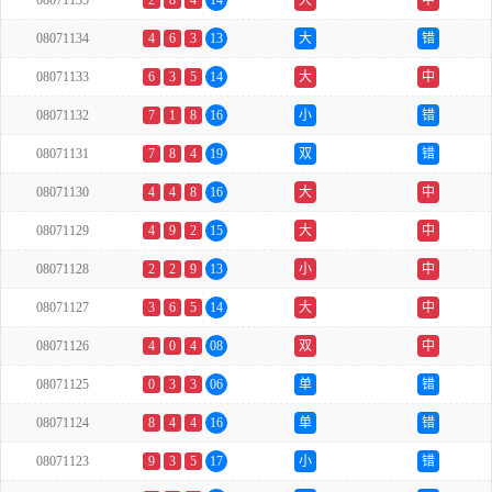
08071135
2
8
4
14
大
中
08071134
4
6
3
13
大
错
08071133
6
3
5
14
大
中
08071132
7
1
8
16
小
错
08071131
7
8
4
19
双
错
08071130
4
4
8
16
大
中
08071129
4
9
2
15
大
中
08071128
2
2
9
13
小
中
08071127
3
6
5
14
大
中
08071126
4
0
4
08
双
中
08071125
0
3
3
06
单
错
08071124
8
4
4
16
单
错
08071123
9
3
5
17
小
错