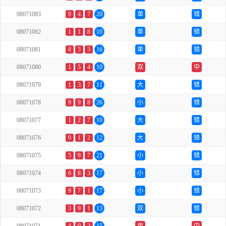
08071083
9
4
7
20
单
错
08071082
1
1
8
10
单
错
08071081
8
5
3
16
单
错
08071080
1
5
4
10
双
中
08071079
1
3
7
11
大
错
08071078
9
9
8
26
小
错
08071077
1
2
7
10
大
错
08071076
9
1
2
12
大
错
08071075
5
9
7
21
小
错
08071074
6
8
3
17
小
错
08071073
9
7
1
17
小
错
08071072
3
9
1
13
双
错