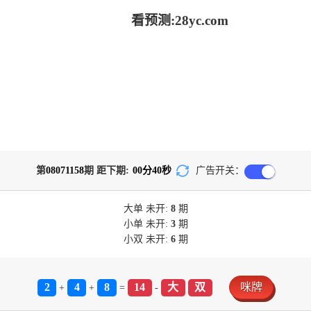
看预测:28yc.com
第
08071158
期 距下期:
00
分
40
秒
广告开关：
大单
未开:
8
期
小单
未开:
3
期
小双
未开:
6
期
2
4
8
14
大
双
咪牌
+
+
=
-