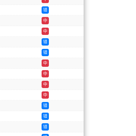
错
中
中
错
错
中
中
中
中
错
错
错