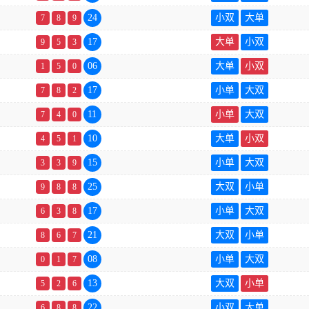
24
小双
大单
7
8
9
17
大单
小双
9
5
3
06
大单
小双
1
5
0
17
小单
大双
7
8
2
11
小单
大双
7
4
0
10
大单
小双
4
5
1
15
小单
大双
3
3
9
25
大双
小单
9
8
8
17
小单
大双
6
3
8
21
大双
小单
8
6
7
08
小单
大双
0
1
7
13
大双
小单
5
2
6
22
小双
大单
6
8
8