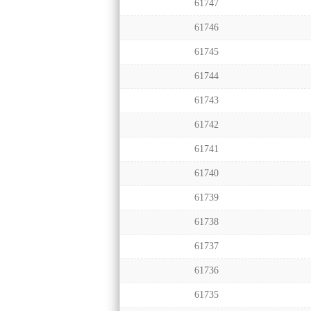
61747
61746
61745
61744
61743
61742
61741
61740
61739
61738
61737
61736
61735