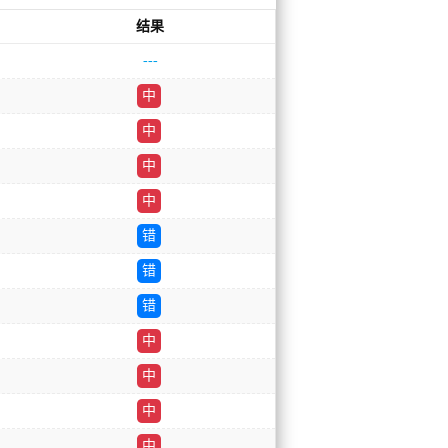
结果
---
中
中
中
中
错
错
错
中
中
中
中