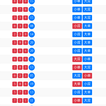
15
小单
大双
8
7
0
17
小单
大双
1
7
9
15
小单
大双
3
3
9
08
小双
大单
0
3
5
14
小双
大单
2
3
9
20
小双
大单
3
9
8
20
小双
大单
5
9
6
18
大双
小单
6
6
6
13
小单
大双
2
8
3
05
大双
小单
0
2
3
19
大单
小双
5
8
6
13
小双
大单
5
7
1
11
小单
大双
7
3
1