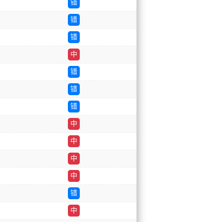
错
错
错
中
错
错
错
中
中
中
中
错
中