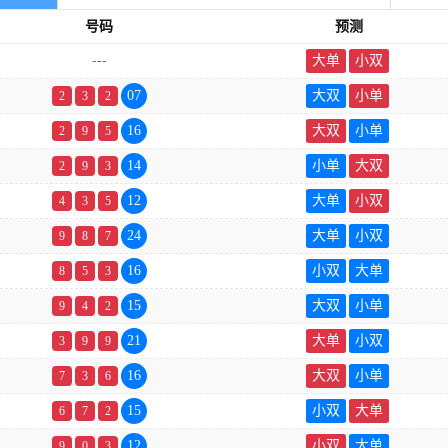
号码
预测
---
大单
小双
07
大双
小单
2
3
2
16
大双
小单
2
9
5
14
小单
大双
2
9
3
12
大单
小双
4
3
5
24
大单
小双
9
8
7
16
小双
大单
8
5
3
15
大双
小单
9
4
2
21
大单
小双
3
9
9
16
大双
小单
7
3
6
15
小双
大单
6
7
2
12
小双
大单
9
0
3