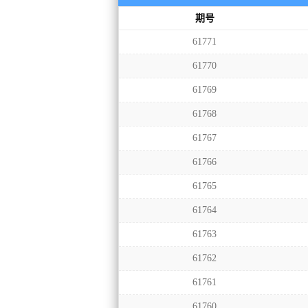
期号
61771
61770
61769
61768
61767
61766
61765
61764
61763
61762
61761
61760