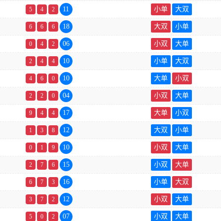
11
小单
大双
5
4
2
18
大双
小单
6
6
6
06
小双
大单
0
4
2
10
小单
大双
2
4
4
10
大单
小双
4
6
0
04
小双
大单
2
2
0
17
大单
小双
9
4
4
12
大双
小单
1
3
8
10
小双
大单
0
1
9
15
小双
大单
2
7
6
16
小单
大双
6
7
3
12
小双
大单
3
7
2
07
小双
大单
5
0
2