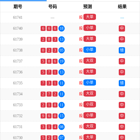
期号
号码
预测
结果
大单
61741
---
殺
---
小单
61740
6
6
6
18
殺
中
大单
61739
2
8
3
13
殺
中
小单
61738
0
2
3
05
殺
错
大双
61737
5
8
6
19
殺
中
大单
61736
5
7
1
13
殺
中
小单
61735
7
3
1
11
殺
错
大双
61734
2
7
2
11
殺
中
小双
61733
2
1
8
11
殺
中
小单
61732
9
6
0
15
殺
中
大双
61731
3
1
4
08
殺
中
大单
61730
5
2
0
07
殺
中