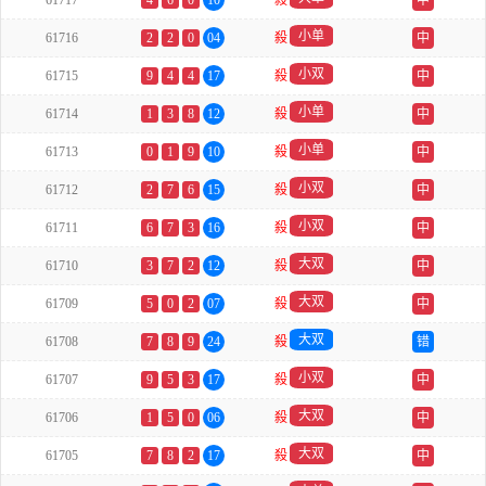
61717
4
6
0
10
殺
中
小单
61716
2
2
0
04
殺
中
小双
61715
9
4
4
17
殺
中
小单
61714
1
3
8
12
殺
中
小单
61713
0
1
9
10
殺
中
小双
61712
2
7
6
15
殺
中
小双
61711
6
7
3
16
殺
中
大双
61710
3
7
2
12
殺
中
大双
61709
5
0
2
07
殺
中
大双
61708
7
8
9
24
殺
错
小双
61707
9
5
3
17
殺
中
大双
61706
1
5
0
06
殺
中
大双
61705
7
8
2
17
殺
中