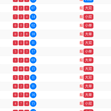
07
殺
大双
4
2
1
14
殺
小双
7
3
4
02
殺
小单
0
0
2
10
殺
大单
0
2
8
11
殺
大双
1
1
9
17
殺
小单
5
9
3
03
殺
大单
1
2
0
15
殺
大双
9
0
6
11
殺
大双
3
3
5
11
殺
大单
6
2
3
16
殺
大单
0
7
9
15
殺
小双
4
7
4