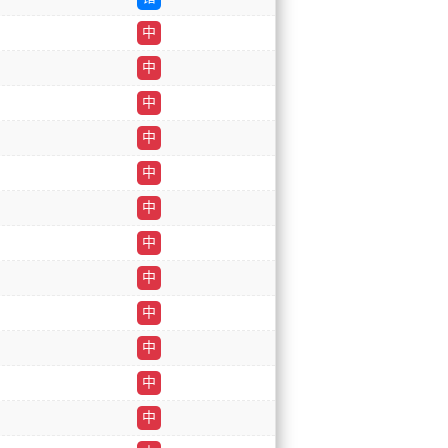
中
中
中
中
中
中
中
中
中
中
中
中