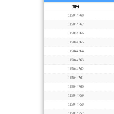
期号
115044768
115044767
115044766
115044765
115044764
115044763
115044762
115044761
115044760
115044759
115044758
115044757