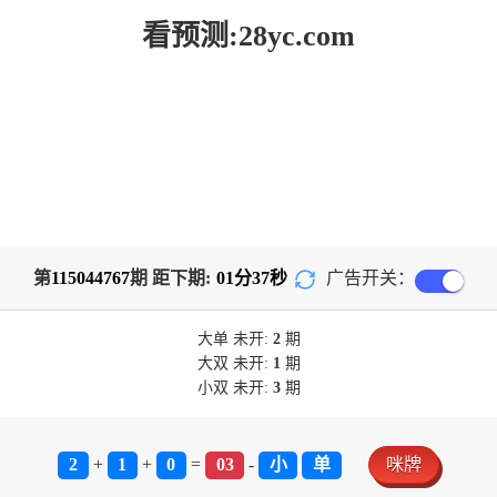
看预测:28yc.com
第
115044767
期 距下期:
01
分
37
秒
广告开关：
大单
未开:
2
期
大双
未开:
1
期
小双
未开:
3
期
2
+
1
+
0
=
03
-
小
单
咪牌