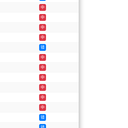
中
中
中
中
错
中
中
中
中
中
中
错
错