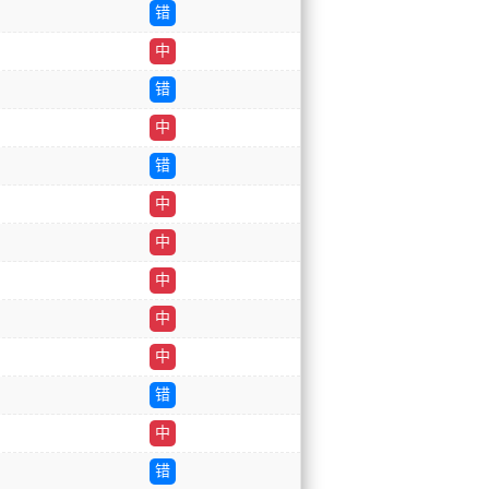
错
中
错
中
错
中
中
中
中
中
错
中
错