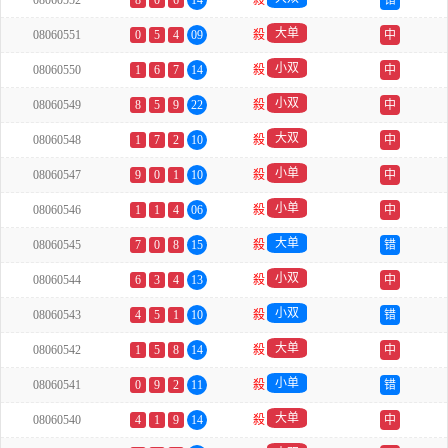
08060552
8
0
6
14
殺
错
大单
08060551
0
5
4
09
殺
中
小双
08060550
1
6
7
14
殺
中
小双
08060549
8
5
9
22
殺
中
大双
08060548
1
7
2
10
殺
中
小单
08060547
9
0
1
10
殺
中
小单
08060546
1
1
4
06
殺
中
大单
08060545
7
0
8
15
殺
错
小双
08060544
6
3
4
13
殺
中
小双
08060543
4
5
1
10
殺
错
大单
08060542
1
5
8
14
殺
中
小单
08060541
0
9
2
11
殺
错
大单
08060540
4
1
9
14
殺
中