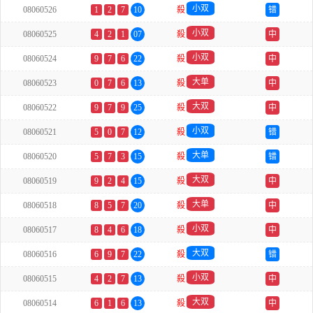
小双
08060526
1
2
7
10
殺
错
小双
08060525
4
2
1
07
殺
中
小双
08060524
9
7
6
22
殺
中
大单
08060523
0
7
6
13
殺
中
大双
08060522
9
7
9
25
殺
中
小双
08060521
5
0
7
12
殺
错
大单
08060520
5
7
3
15
殺
错
大双
08060519
9
2
4
15
殺
中
大单
08060518
8
5
7
20
殺
中
小双
08060517
8
4
6
18
殺
中
大双
08060516
6
9
7
22
殺
错
小双
08060515
4
2
7
13
殺
中
大双
08060514
6
1
6
13
殺
中