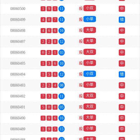
小双
08060500
1
9
1
11
殺
中
小单
08060499
4
0
7
11
殺
错
大单
08060498
4
6
6
16
殺
中
大单
08060497
2
2
8
12
殺
中
大双
08060496
0
2
1
03
殺
中
小单
08060495
1
3
6
10
殺
中
小双
08060494
1
5
6
12
殺
错
小单
08060493
2
2
4
08
殺
中
大双
08060492
7
3
1
11
殺
中
大双
08060491
5
0
0
05
殺
中
大单
08060490
1
9
6
16
殺
中
小单
08060489
1
9
5
15
殺
中
大单