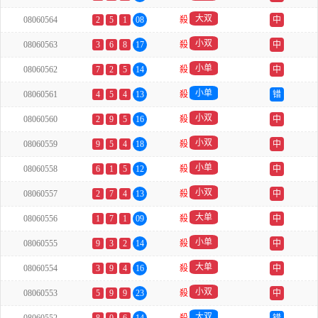
大双
08060564
2
5
1
08
殺
中
小双
08060563
3
6
8
17
殺
中
小单
08060562
7
2
5
14
殺
中
小单
08060561
4
5
4
13
殺
错
小双
08060560
2
9
5
16
殺
中
小双
08060559
9
5
4
18
殺
中
小单
08060558
6
1
5
12
殺
中
小双
08060557
2
7
4
13
殺
中
大单
08060556
1
7
1
09
殺
中
小单
08060555
9
3
2
14
殺
中
大单
08060554
3
9
4
16
殺
中
小双
08060553
5
9
9
23
殺
中
大双