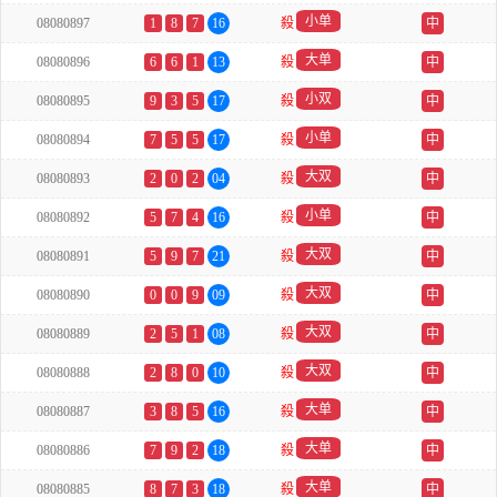
小单
08080897
1
8
7
16
殺
中
大单
08080896
6
6
1
13
殺
中
小双
08080895
9
3
5
17
殺
中
小单
08080894
7
5
5
17
殺
中
大双
08080893
2
0
2
04
殺
中
小单
08080892
5
7
4
16
殺
中
大双
08080891
5
9
7
21
殺
中
大双
08080890
0
0
9
09
殺
中
大双
08080889
2
5
1
08
殺
中
大双
08080888
2
8
0
10
殺
中
大单
08080887
3
8
5
16
殺
中
大单
08080886
7
9
2
18
殺
中
大单
08080885
8
7
3
18
殺
中