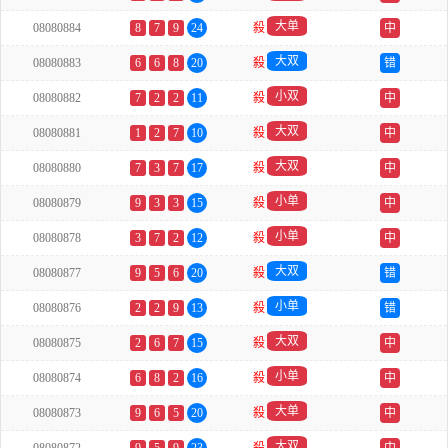
大单
08080884
8
7
9
24
殺
中
大双
08080883
6
6
8
20
殺
错
小双
08080882
7
2
2
11
殺
中
大双
08080881
1
2
7
10
殺
中
大双
08080880
7
3
7
17
殺
中
小单
08080879
9
3
3
15
殺
中
小单
08080878
3
7
2
12
殺
中
大双
08080877
9
5
6
20
殺
错
小单
08080876
2
2
9
13
殺
错
大双
08080875
2
6
7
15
殺
中
小单
08080874
6
8
2
16
殺
中
大单
08080873
9
6
5
20
殺
中
大双