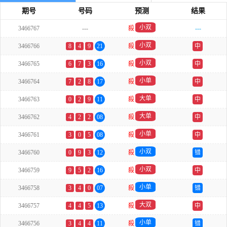
期号
号码
预测
结果
小双
3466767
---
殺
---
小双
3466766
8
4
9
21
殺
中
小双
3466765
6
7
3
16
殺
中
小单
3466764
7
2
8
17
殺
中
大单
3466763
0
2
9
11
殺
中
大单
3466762
4
2
2
08
殺
中
小单
3466761
3
0
5
08
殺
中
小双
3466760
0
9
3
12
殺
错
小双
3466759
9
5
2
16
殺
中
小单
3466758
3
4
0
07
殺
错
大双
3466757
4
4
5
13
殺
中
小单
3466756
3
4
4
11
殺
错