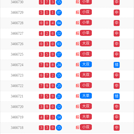
小单
3466730
5
7
3
15
殺
中
小双
3466729
5
1
1
07
殺
中
小单
3466728
0
0
4
04
殺
中
小单
3466727
4
2
6
12
殺
中
大双
3466726
0
3
0
03
殺
中
小双
3466725
3
5
9
17
殺
中
大双
3466724
7
9
8
24
殺
错
大双
3466723
6
7
2
15
殺
中
小双
3466722
7
9
9
25
殺
中
大单
3466721
7
5
9
21
殺
错
大双
3466720
3
9
0
12
殺
中
大单
3466719
4
7
3
14
殺
中
小双
3466718
3
3
9
15
殺
中