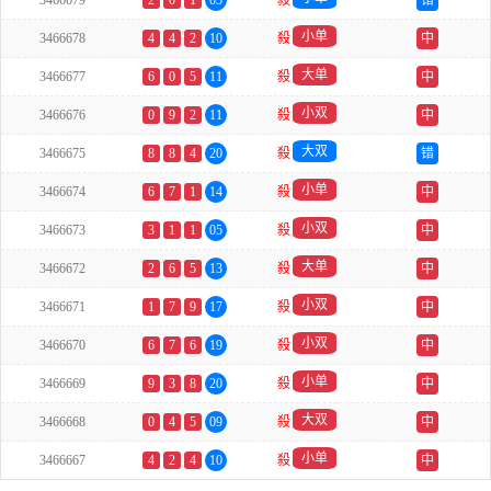
3466679
2
0
1
03
殺
错
小单
3466678
4
4
2
10
殺
中
大单
3466677
6
0
5
11
殺
中
小双
3466676
0
9
2
11
殺
中
大双
3466675
8
8
4
20
殺
错
小单
3466674
6
7
1
14
殺
中
小双
3466673
3
1
1
05
殺
中
大单
3466672
2
6
5
13
殺
中
小双
3466671
1
7
9
17
殺
中
小双
3466670
6
7
6
19
殺
中
小单
3466669
9
3
8
20
殺
中
大双
3466668
0
4
5
09
殺
中
小单
3466667
4
2
4
10
殺
中