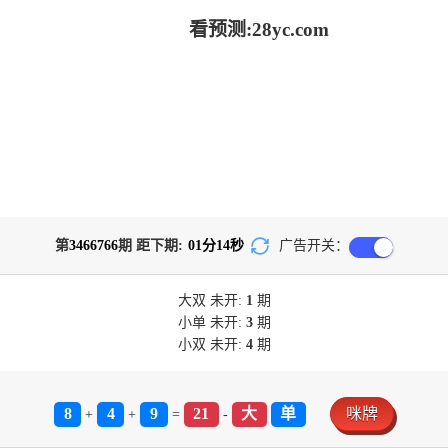
看预测:28yc.com
第
3466766
期 距下期:
01
分
14
秒
广告开关：
大双
未开:
1
期
小单
未开:
3
期
小双
未开:
4
期
8
4
9
21
大
单
咪牌
+
+
=
-