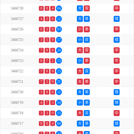
3466728
0
0
4
04
大
双
中
3466727
4
2
6
12
大
单
错
3466726
0
3
0
03
小
单
中
3466725
3
5
9
17
小
双
错
3466724
7
9
8
24
大
双
中
3466723
6
7
2
15
小
单
中
3466722
7
9
9
25
大
双
中
3466721
7
5
9
21
大
单
中
3466720
3
9
0
12
大
单
错
3466719
4
7
3
14
小
单
错
3466718
3
3
9
15
大
双
中
3466717
0
0
4
04
大
单
错