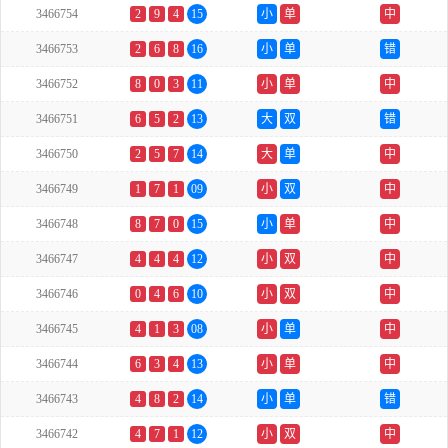
3466754
2
9
4
15
小
单
中
3466753
2
6
8
16
小
单
错
3466752
8
0
3
11
小
单
中
3466751
6
5
2
13
大
双
错
3466750
2
5
7
14
大
单
中
3466749
1
7
1
09
小
双
中
3466748
8
7
0
15
小
单
中
3466747
4
4
4
12
小
双
中
3466746
0
4
6
10
小
双
中
3466745
4
1
3
08
小
单
中
3466744
6
3
4
13
小
单
中
3466743
4
8
2
14
小
单
错
3466742
4
7
1
12
小
双
中