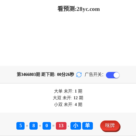
看预测:28yc.com
第
3466803
期 距下期:
00
分
25
秒
广告开关：
大单
未开:
1
期
大双
未开:
12
期
小双
未开:
4
期
5
8
0
13
小
单
咪牌
+
+
=
-