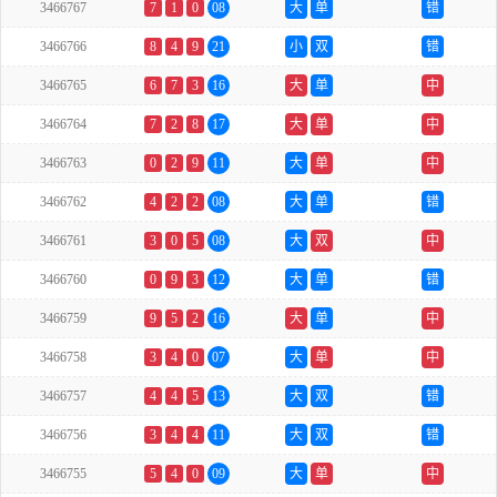
3466767
7
1
0
08
大
单
错
3466766
8
4
9
21
小
双
错
3466765
6
7
3
16
大
单
中
3466764
7
2
8
17
大
单
中
3466763
0
2
9
11
大
单
中
3466762
4
2
2
08
大
单
错
3466761
3
0
5
08
大
双
中
3466760
0
9
3
12
大
单
错
3466759
9
5
2
16
大
单
中
3466758
3
4
0
07
大
单
中
3466757
4
4
5
13
大
双
错
3466756
3
4
4
11
大
双
错
3466755
5
4
0
09
大
单
中