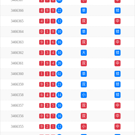
3466367
1
7
0
08
小
中
3466366
4
9
9
22
单
错
3466365
4
7
1
12
双
中
3466364
0
1
9
10
单
错
3466363
9
1
6
16
双
中
3466362
3
3
4
10
大
错
3466361
7
9
4
20
双
中
3466360
1
1
0
02
单
错
3466359
9
5
9
23
双
错
3466358
6
4
4
14
小
错
3466357
8
3
5
16
双
中
3466356
0
9
7
16
双
中
3466355
9
2
1
12
小
中