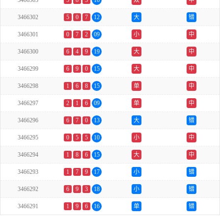
3466303
5
8
3
16
双
中
3466302
5
0
7
12
大
错
3466301
0
7
2
09
小
中
3466300
6
4
9
19
大
中
3466299
6
9
0
15
大
中
3466298
1
6
8
15
单
中
3466297
2
1
6
09
单
中
3466296
6
7
0
13
大
错
3466295
0
5
5
10
小
中
3466294
1
8
6
15
大
中
3466293
1
7
9
17
小
错
3466292
6
9
3
18
小
错
3466291
1
9
6
16
单
错