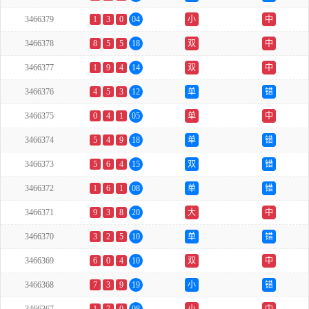
3466379
1
3
0
04
小
中
3466378
8
5
5
18
双
中
3466377
1
9
4
14
双
中
3466376
4
5
3
12
单
错
3466375
0
4
1
05
单
中
3466374
5
4
9
18
单
错
3466373
5
6
4
15
双
错
3466372
1
6
1
08
单
错
3466371
9
3
8
20
大
中
3466370
3
2
5
10
单
错
3466369
6
0
4
10
双
中
3466368
7
3
9
19
小
错