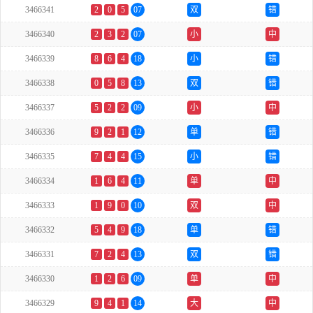
3466341
2
0
5
07
双
错
3466340
2
3
2
07
小
中
3466339
8
6
4
18
小
错
3466338
0
5
8
13
双
错
3466337
5
2
2
09
小
中
3466336
9
2
1
12
单
错
3466335
7
4
4
15
小
错
3466334
1
6
4
11
单
中
3466333
1
9
0
10
双
中
3466332
5
4
9
18
单
错
3466331
7
2
4
13
双
错
3466330
1
2
6
09
单
中
3466329
9
4
1
14
大
中