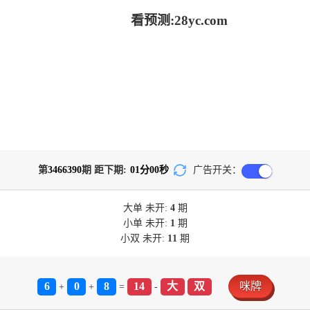
看预测:28yc.com
第
3466390
期 距下期:
00
分
59
秒
广告开关：
大单
未开:
4
期
小单
未开:
1
期
小双
未开:
11
期
6
0
8
14
大
双
咪牌
+
+
=
-