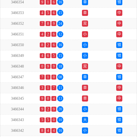
3466354
9
1
6
16
单
错
3466353
4
5
6
15
单
中
3466352
7
8
9
24
双
中
3466351
4
2
6
12
小
中
3466350
8
2
6
16
小
错
3466349
4
6
5
15
小
错
3466348
0
9
9
18
双
中
3466347
7
1
0
08
单
错
3466346
3
1
7
11
单
中
3466345
9
0
4
13
单
中
3466344
9
2
9
20
小
错
3466343
5
5
0
10
大
错
3466342
8
4
4
16
小
错