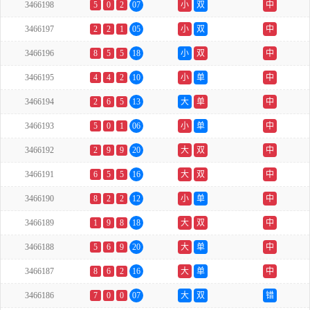
3466198
5
0
2
07
小
双
中
3466197
2
2
1
05
小
双
中
3466196
8
5
5
18
小
双
中
3466195
4
4
2
10
小
单
中
3466194
2
6
5
13
大
单
中
3466193
5
0
1
06
小
单
中
3466192
2
9
9
20
大
双
中
3466191
6
5
5
16
大
双
中
3466190
8
2
2
12
小
单
中
3466189
1
9
8
18
大
双
中
3466188
5
6
9
20
大
单
中
3466187
8
6
2
16
大
单
中
3466186
7
0
0
07
大
双
错