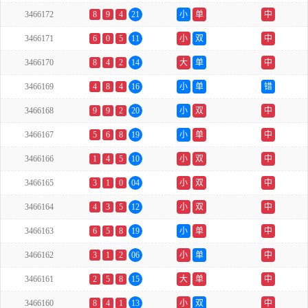
3466172
8
9
4
21
小
单
中
3466171
6
0
5
11
小
双
中
3466170
8
4
2
14
大
单
中
3466169
4
8
4
16
小
单
错
3466168
9
9
2
20
小
双
中
3466167
5
6
8
19
小
单
中
3466166
1
4
5
10
小
双
中
3466165
3
1
0
04
小
双
中
3466164
4
3
5
12
小
双
中
3466163
6
5
8
19
小
单
中
3466162
3
1
2
06
小
单
中
3466161
2
5
8
15
大
单
中
3466160
8
4
1
13
小
双
中