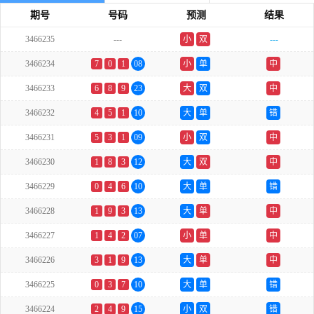
期号
号码
预测
结果
3466235
---
小
双
---
3466234
7
0
1
08
小
单
中
3466233
6
8
9
23
大
双
中
3466232
4
5
1
10
大
单
错
3466231
5
3
1
09
小
双
中
3466230
1
8
3
12
大
双
中
3466229
0
4
6
10
大
单
错
3466228
1
9
3
13
大
单
中
3466227
1
4
2
07
小
单
中
3466226
3
1
9
13
大
单
中
3466225
0
3
7
10
大
单
错
3466224
2
4
9
15
小
双
错