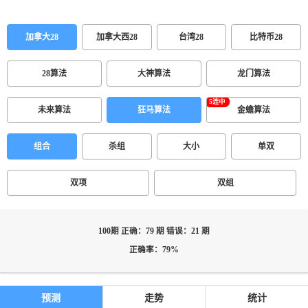
加拿大28
加拿大西28
台湾28
比特币28
28算法
大神算法
龙门算法
未来算法
狂马算法
金蟾算法
组合
杀组
大小
单双
双项
双组
100期 正确：79 期 错误：21 期
正确率：79%
预测
走势
统计