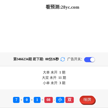
看预测:28yc.com
第
3466234
期 距下期:
00
分
26
秒
广告开关：
大单
未开:
1
期
大双
未开:
11
期
小单
未开:
3
期
7
0
1
08
小
双
咪牌
+
+
=
-