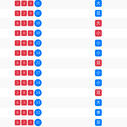
11
大
3
4
4
11
双
5
2
4
18
大
8
3
7
10
小
1
0
9
22
小
7
6
9
14
小
5
5
4
22
双
6
9
7
17
小
5
9
3
14
小
5
6
3
14
双
2
8
4
13
大
6
3
4
12
单
0
6
6
11
双
6
2
3