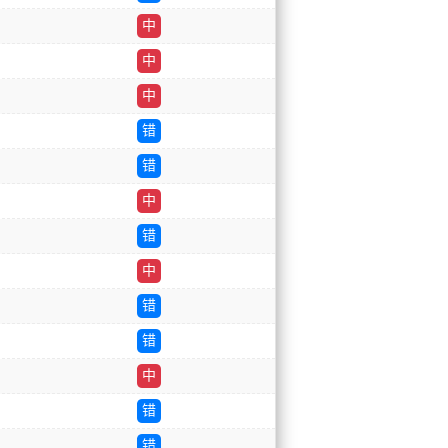
中
中
中
错
错
中
错
中
错
错
中
错
错