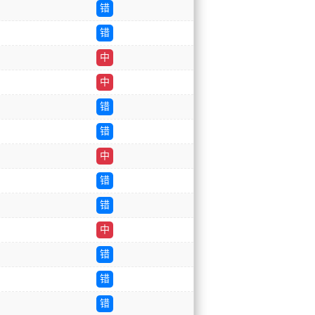
错
错
中
中
错
错
中
错
错
中
错
错
错