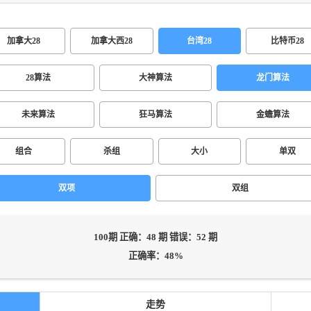
加拿大28
加拿大西28
台湾28
比特币28
28算法
大神算法
龙门算法
未来算法
狂马算法
金蟾算法
组合
杀组
大小
单双
双项
双组
100期 正确：48 期 错误：52 期
正确率：48%
走势