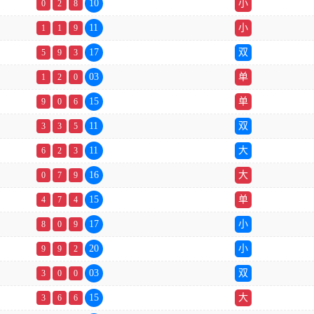
10
小
0
2
8
11
小
1
1
9
17
双
5
9
3
03
单
1
2
0
15
单
9
0
6
11
双
3
3
5
11
大
6
2
3
16
大
0
7
9
15
单
4
7
4
17
小
8
0
9
20
小
9
9
2
03
双
3
0
0
15
大
3
6
6