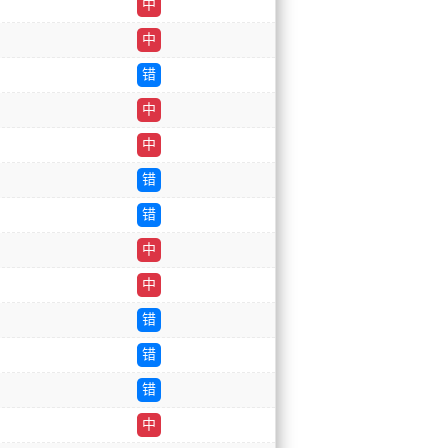
中
中
错
中
中
错
错
中
中
错
错
错
中