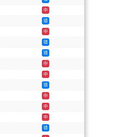
中
错
中
错
错
中
中
错
中
中
中
错