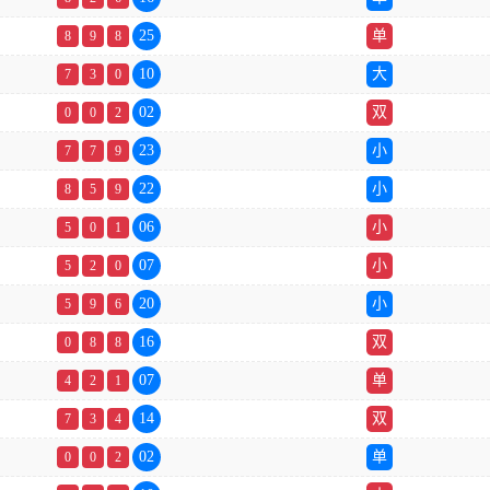
25
单
8
9
8
10
大
7
3
0
02
双
0
0
2
23
小
7
7
9
22
小
8
5
9
06
小
5
0
1
07
小
5
2
0
20
小
5
9
6
16
双
0
8
8
07
单
4
2
1
14
双
7
3
4
02
单
0
0
2