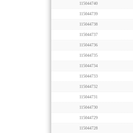
115044740
115044739
115044738
115044737
115044736
115044735
115044734
115044733
115044732
115044731
115044730
115044729
115044728