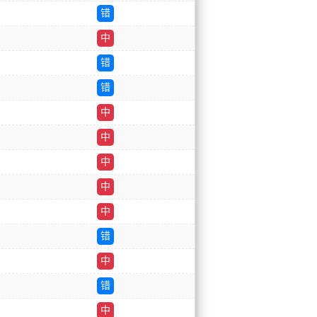
错
中
错
错
中
中
中
中
中
错
中
错
中