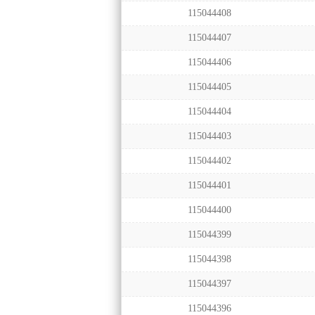
115044408
115044407
115044406
115044405
115044404
115044403
115044402
115044401
115044400
115044399
115044398
115044397
115044396