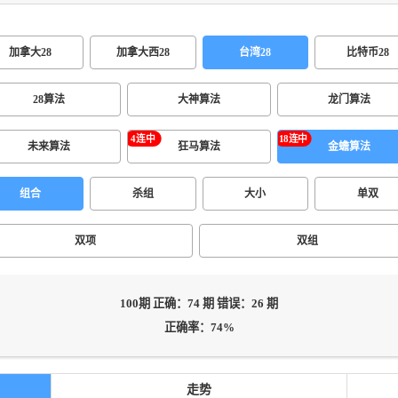
加拿大28
加拿大西28
台湾28
比特币28
28算法
大神算法
龙门算法
未来算法
狂马算法
金蟾算法
组合
杀组
大小
单双
双项
双组
100期 正确：74 期 错误：26 期
正确率：74%
走势