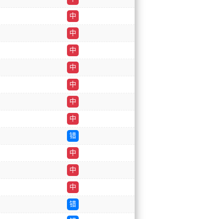
中
中
中
中
中
中
中
错
中
中
中
错