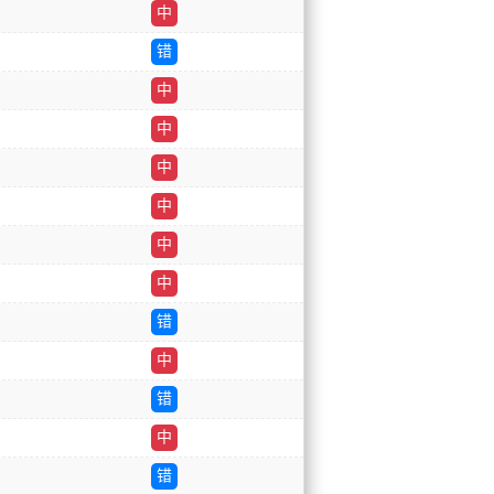
中
错
中
中
中
中
中
中
错
中
错
中
错