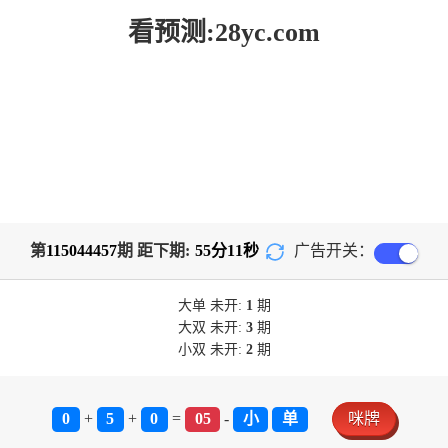
看预测:28yc.com
第
115044457
期 距下期:
55
分
11
秒
广告开关：
大单
未开:
1
期
大双
未开:
3
期
小双
未开:
2
期
0
+
5
+
0
=
05
-
小
单
咪牌