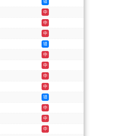
错
中
中
中
错
中
中
中
中
错
中
中
中