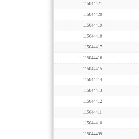
115044421
115044420
115044419
115044418
115044417
115044416
115044415
115044414
115044413
115044412
115044411
115044410
115044409