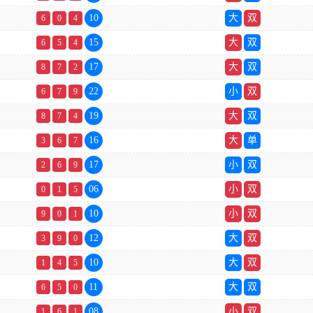
10
大
双
6
0
4
15
大
双
6
5
4
17
大
双
8
7
2
22
小
双
6
7
9
19
大
双
8
7
4
16
大
单
3
6
7
17
小
双
2
6
9
06
小
双
0
1
5
10
小
双
9
0
1
12
大
双
3
9
0
10
大
双
1
4
5
11
大
双
6
5
0
08
小
双
1
6
1