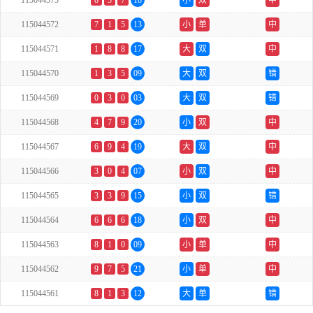
115044573
8
3
7
18
小
双
中
115044572
7
1
5
13
小
单
中
115044571
1
8
8
17
大
双
中
115044570
1
3
5
09
大
双
错
115044569
0
3
0
03
大
双
错
115044568
4
7
9
20
小
双
中
115044567
6
9
4
19
大
双
中
115044566
3
0
4
07
小
双
中
115044565
3
3
9
15
小
双
错
115044564
6
6
6
18
小
双
中
115044563
8
1
0
09
小
单
中
115044562
9
7
5
21
小
单
中
115044561
8
1
3
12
大
单
错