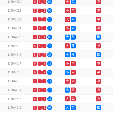
115044624
0
6
2
08
小
单
中
115044623
3
4
2
09
小
单
中
115044622
4
6
6
16
大
单
中
115044621
7
4
0
11
小
双
中
115044620
3
4
1
08
大
单
错
115044619
8
5
2
15
大
双
中
115044618
8
8
7
23
小
双
错
115044617
6
4
3
13
小
单
中
115044616
9
6
2
17
小
单
中
115044615
1
5
8
14
大
双
中
115044614
9
1
6
16
小
双
中
115044613
8
9
4
21
大
单
中
115044612
3
4
1
08
大
单
错