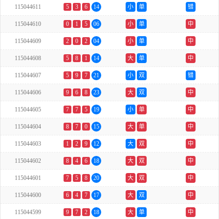
115044611
5
3
6
14
小
单
错
115044610
0
1
5
06
小
单
中
115044609
2
0
2
04
小
单
中
115044608
5
8
1
14
大
单
中
115044607
5
9
7
21
小
双
错
115044606
9
6
8
23
大
双
中
115044605
7
7
5
19
小
单
中
115044604
8
7
0
15
大
单
中
115044603
1
2
9
12
大
双
中
115044602
8
4
6
18
大
双
中
115044601
7
5
8
20
大
双
中
115044600
6
4
7
17
大
双
中
115044599
9
7
2
18
大
单
中