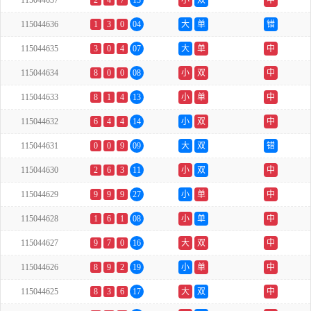
115044637
2
4
7
13
小
双
中
115044636
1
3
0
04
大
单
错
115044635
3
0
4
07
大
单
中
115044634
8
0
0
08
小
双
中
115044633
8
1
4
13
小
单
中
115044632
6
4
4
14
小
双
中
115044631
0
0
9
09
大
双
错
115044630
2
6
3
11
小
双
中
115044629
9
9
9
27
小
单
中
115044628
1
6
1
08
小
单
中
115044627
9
7
0
16
大
双
中
115044626
8
9
2
19
小
单
中
115044625
8
3
6
17
大
双
中