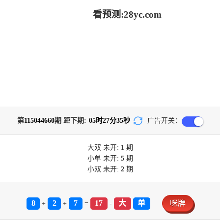
看预测:28yc.com
第
115044660
期 距下期:
05
时
27
分
35
秒
广告开关：
大双
未开:
1
期
小单
未开:
5
期
小双
未开:
2
期
8
2
7
17
大
单
咪牌
+
+
=
-