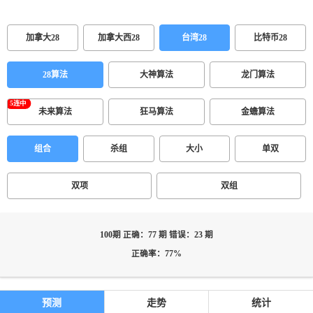
加拿大28
加拿大西28
台湾28
比特币28
28算法
大神算法
龙门算法
未来算法
狂马算法
金蟾算法
组合
杀组
大小
单双
双项
双组
100期 正确：77 期 错误：23 期
正确率：77%
预测
走势
统计