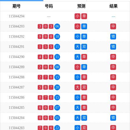
期号
号码
预测
结果
115044294
---
小
单
---
115044293
3
0
3
06
小
单
中
115044292
9
9
0
18
小
单
错
115044291
1
5
5
11
大
双
错
115044290
4
3
4
11
大
单
中
115044289
2
0
6
08
小
单
中
115044288
2
7
6
15
小
单
中
115044287
5
8
7
20
大
双
中
115044286
8
7
0
15
小
单
中
115044285
6
0
1
07
大
单
中
115044284
0
0
5
05
大
双
错
115044283
7
9
6
22
小
双
中