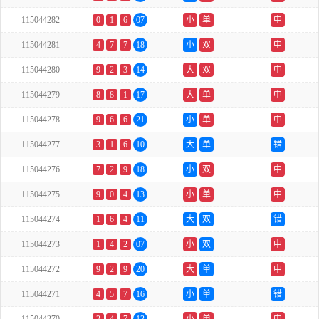
115044282
0
1
6
07
小
单
中
115044281
4
7
7
18
小
双
中
115044280
9
2
3
14
大
双
中
115044279
8
8
1
17
大
单
中
115044278
9
6
6
21
小
单
中
115044277
3
1
6
10
大
单
错
115044276
7
2
9
18
小
双
中
115044275
9
0
4
13
小
单
中
115044274
1
6
4
11
大
双
错
115044273
1
4
2
07
小
双
中
115044272
9
2
9
20
大
单
中
115044271
4
5
7
16
小
单
错