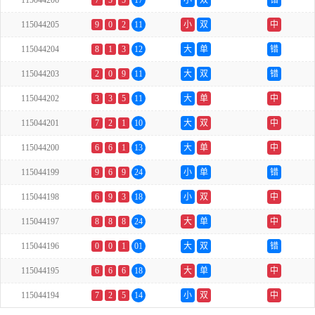
115044206
7
5
5
17
小
双
错
115044205
9
0
2
11
小
双
中
115044204
8
1
3
12
大
单
错
115044203
2
0
9
11
大
双
错
115044202
3
3
5
11
大
单
中
115044201
7
2
1
10
大
双
中
115044200
6
6
1
13
大
单
中
115044199
9
6
9
24
小
单
错
115044198
6
9
3
18
小
双
中
115044197
8
8
8
24
大
单
中
115044196
0
0
1
01
大
双
错
115044195
6
6
6
18
大
单
中
115044194
7
2
5
14
小
双
中